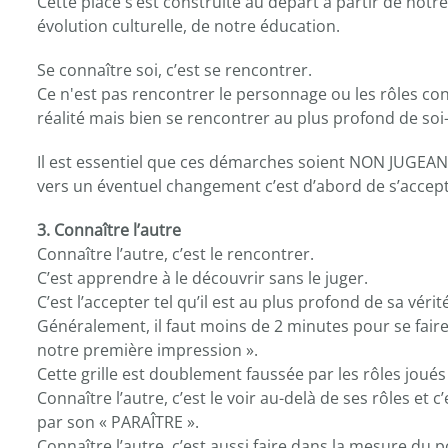
Cette place s’est construite au départ à partir de notr
évolution culturelle, de notre éducation.
Se connaître soi, c’est se rencontrer.
Ce n'est pas rencontrer le personnage ou les rôles c
réalité mais bien se rencontrer au plus profond de so
Il est essentiel que ces démarches soient NON JUGEANT
vers un éventuel changement c’est d’abord de s’accept
3. Connaître l’autre
Connaître l’autre, c’est le rencontrer.
C’est apprendre à le découvrir sans le juger.
C’est l’accepter tel qu’il est au plus profond de sa vérit
Généralement, il faut moins de 2 minutes pour se faire u
notre première impression ».
Cette grille est doublement faussée par les rôles joués 
Connaître l’autre, c’est le voir au-delà de ses rôles et 
par son « PARAÎTRE ».
Connaître l’autre, c’est aussi faire dans la mesure du 