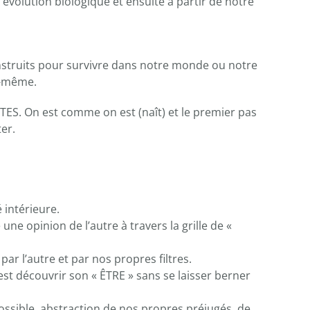
e évolution biologique et ensuite à partir de notre
onstruits pour survivre dans notre monde ou notre
i-même.
ES. On est comme on est (naît) et le premier pas
er.
é intérieure.
ne opinion de l’autre à travers la grille de «
par l’autre et par nos propres filtres.
c’est découvrir son « ÊTRE » sans se laisser berner
possible, abstraction de nos propres préjugés, de