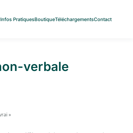
s
Infos Pratiques
Boutique
Téléchargements
Contact
non-verbale
vrai »