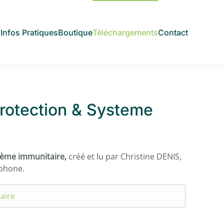
s
Infos Pratiques
Boutique
Téléchargements
Contact
Protection & Systeme
tème immunitaire,
créé et lu par Christine DENIS,
ophone.
aire